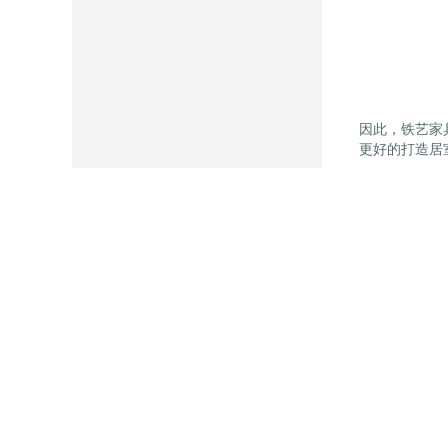
因此，铁艺家
更好的打造居
推荐产
金浩启
·
行业新闻
最
·
人们对铁艺
·
时尚与复古