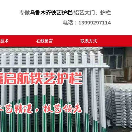
专做
乌鲁木齐铁艺护栏
/铝艺大门、护栏
电话：13999297114
艺技术
在线留言
联系方式