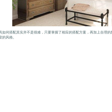
具如何搭配其实并不是很难，只要掌握了相应的搭配方案，再加上合理的
室的风格。
品
航铁艺护窗
乌鲁木齐护栏
静电喷涂护栏
近更新
护栏的五大误解
·
时尚铁艺装扮
并存的铁艺桌椅
·
沧州东光交警