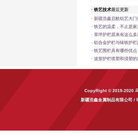
·
铁艺技术
最近更新
·
新疆浩鑫启航铝艺大门
·
铁艺的温柔，不止是家
·
草坪护栏原来有这么多
·
铝合金护栏与铸铁护栏
·
铁艺围栏具有哪些优点
·
波形护栏喷塑和浸塑的
CopyRight © 2019-2020
新疆浩鑫金属制品有限公司
/