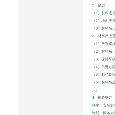
2、吊运：
（1）材料进
（2）地面堆
（3）材料吊
3、材料吊上
（1）放置钢
（2）材料吊
（3）保持平
（4）吊升过
（5）彩色钢
（6）材料吊
央）。
4、檩条安装
整平：安装前
弹线：檩条支