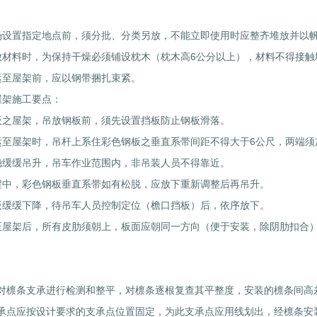
场设置指定地点前，须分批、分类另放，不能立即使用时应整齐堆放并以
放材料时，为保持干燥必须铺设枕木（枕木高6公分以上），材料不得接触
运至屋架前，应以钢带捆扎束紧。
屋架施工要点：
板之屋架，吊放钢板前，须先设置挡板防止钢板滑落。
运至屋架时，吊杆上系住彩色钢板之垂直系带间距不得大于6公尺，两端须
稳缓缓吊升，吊车作业范围内，非吊装人员不得靠近。
程中，彩色钢板垂直系带如有松脱，应放下重新调整后再吊升。
板缓缓下降，待吊车人员控制定位（檐口挡板）后，依序放下。
至屋架后，所有皮肋须朝上，板面应朝同一方向（便于安装，除阴肋扣合
：
对檩条支承进行检测和整平，对檩条逐根复查其平整度，安装的檩条间高差
承点应按设计要求的支承点位置固定，为此支承点应用线划出，经檩条安