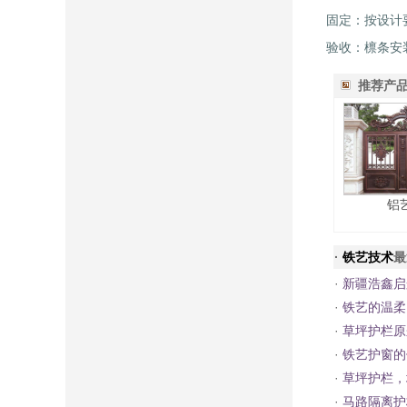
固定：按设计
验收：檩条安
推荐产
铝
·
铁艺技术
最
·
新疆浩鑫启
·
铁艺的温柔
·
草坪护栏原
·
铁艺护窗的
·
草坪护栏，
·
马路隔离护