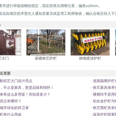
要求进行焊接或螺栓固定，固定前再次调整位置，偏差≤±5mm。
装后由项目技术责任人通知质量员或监理工程师验收，确认合格且转入下
品
艺大门
新疆铁艺护栏
静电喷涂护栏
近更新
航铝艺大门设计亮点
·
道路隔离护栏
，不止是家具，更是品味和情怀！
·
铁艺家具保养
来有这么多用途！你知道多少？
·
楼梯扶手是用
优点有哪些？
·
铝合金护栏与
城市绿化的捍卫者
·
铁艺围栏具有
栏有什么用途
·
波形护栏喷塑