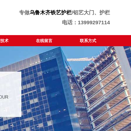
专做
乌鲁木齐铁艺护栏
/铝艺大门、护栏
电话：13999297114
艺技术
在线留言
联系方式