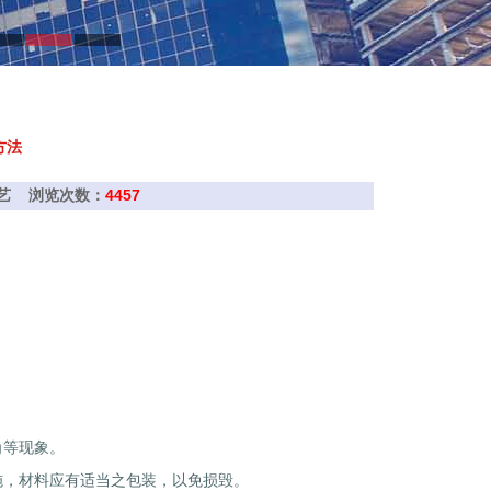
方法
航铁艺 浏览次数：
4457
角等现象。
施，材料应有适当之包装，以免损毁。