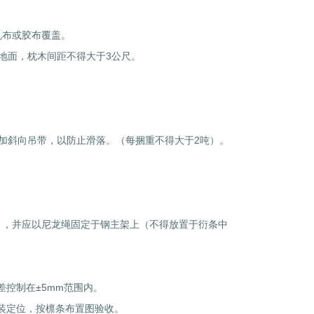
帆布或胶布覆盖。
地面，枕木间距不得大于3公尺。
1
2
3
加斜向吊带，以防止滑落。（每捆重不得大于2吨）。
），并应以尼龙绳固定于钢主架上（不得放置于衍条中
控制在±5mm范围内。
装定位，按檩条布置图验收。