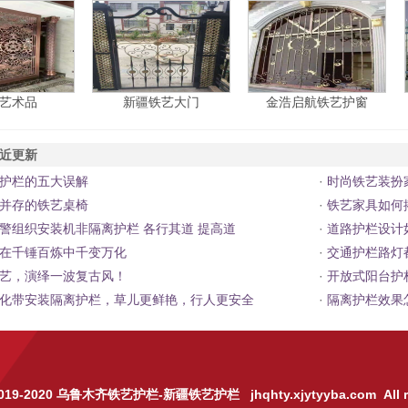
艺术品
新疆铁艺大门
金浩启航铁艺护窗
近更新
护栏的五大误解
·
时尚铁艺装扮
并存的铁艺桌椅
·
铁艺家具如何
警组织安装机非隔离护栏 各行其道 提高道
·
道路护栏设计
在千锤百炼中千变万化
·
交通护栏路灯
艺，演绎一波复古风！
·
开放式阳台护
化带安装隔离护栏，草儿更鲜艳，行人更安全
·
隔离护栏效果
019-2020
乌鲁木齐铁艺护栏
-
新疆铁艺护栏
jhqhty.xjytyyba.com All r