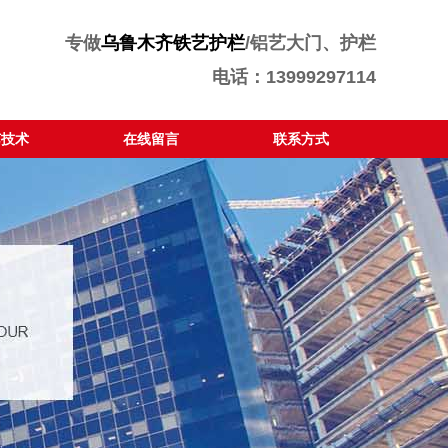
专做
乌鲁木齐铁艺护栏
/铝艺大门、护栏
电话：13999297114
艺技术
在线留言
联系方式