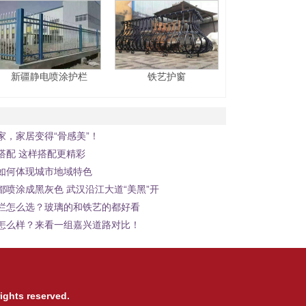
1
2
3
新疆静电喷涂护栏
铁艺护窗
家，家居变得“骨感美”！
搭配 这样搭配更精彩
如何体现城市地域特色
都喷涂成黑灰色 武汉沿江大道“美黑”开
栏怎么选？玻璃的和铁艺的都好看
怎么样？来看一组嘉兴道路对比！
ights reserved.