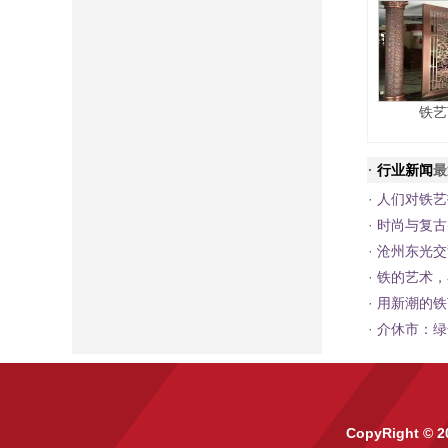
铁艺
·
行业新闻
最
·
人们对铁艺
·
时尚与复古
·
沧州东光交
·
铁的艺术，
·
用新潮的铁
·
介休市：绿
CopyRight © 2