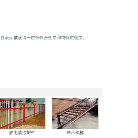
1
2
3
工件表面被获得一层锌铁合金层和纯锌层镀层。
静电喷涂护栏
铁艺楼梯