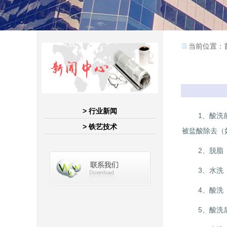
当前位置：
> 行业新闻
1、酸洗前检
> 铁艺技术
被盐酸除去（
2、脱脂（碱
3、水洗 
4、酸洗 
5、酸洗后检