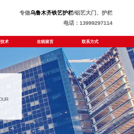
专做
乌鲁木齐铁艺护栏
/铝艺大门、护栏
电话：13999297114
艺技术
在线留言
联系方式