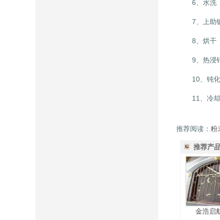
6、水洗 
7、上助镀
8、烘干 提
9、热浸锌 
10、钝化 
11、冷却 
推荐阅读：
粉
推荐产
金浩启