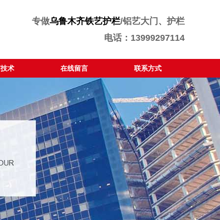
专做
乌鲁木齐铁艺护栏
/铝艺大门、护栏
电话：13999297114
艺技术
在线留言
联系方式