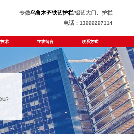
专做
乌鲁木齐铁艺护栏
/铝艺大门、护栏
电话：13999297114
艺技术
在线留言
联系方式