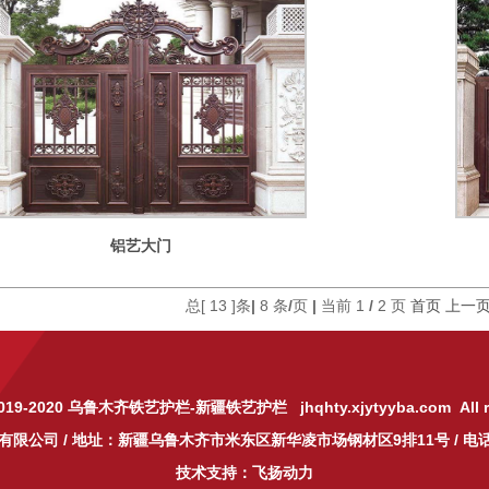
铝艺大门
总[
13
]条
|
8
条
/
页
|
当前
1
/
2
页
首页
上一
019-2020
乌鲁木齐铁艺护栏
-
新疆铁艺护栏
jhqhty.xjytyyba.com All r
有限公司
/ 地址：新疆乌鲁木齐市米东区新华凌市场钢材区9排11号 / 电话: 1
技术支持：飞扬动力