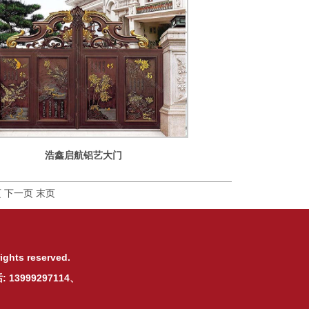
浩鑫启航铝艺大门
页
下一页
末页
ights reserved.
3999297114、