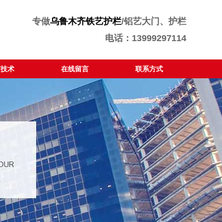
专做
乌鲁木齐铁艺护栏
/铝艺大门、护栏
电话：13999297114
艺技术
在线留言
联系方式