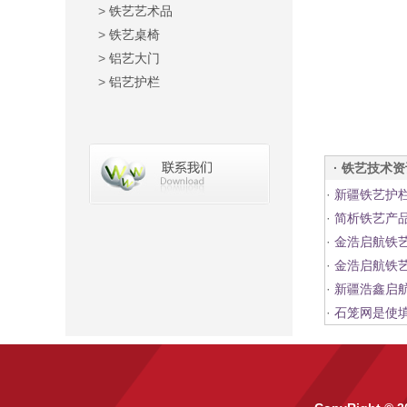
>
铁艺艺术品
>
铁艺桌椅
>
铝艺大门
>
铝艺护栏
· 铁艺技术
·
新疆铁艺护
·
简析铁艺产
·
金浩启航铁
·
金浩启航铁
·
新疆浩鑫启
·
石笼网是使