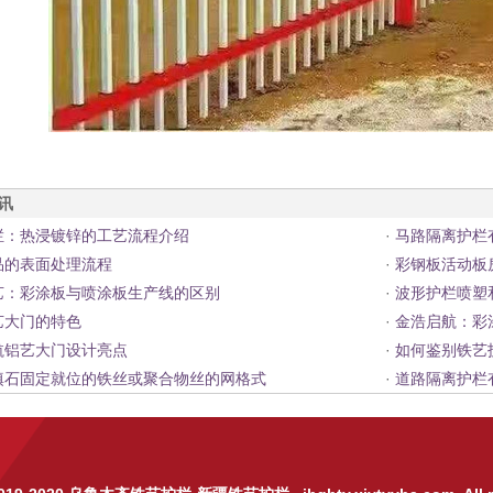
资讯
栏：热浸镀锌的工艺流程介绍
·
马路隔离护栏
品的表面处理流程
·
彩钢板活动板
艺：彩涂板与喷涂板生产线的区别
·
波形护栏喷塑
艺大门的特色
·
金浩启航：彩
航铝艺大门设计亮点
·
如何鉴别铁艺
填石固定就位的铁丝或聚合物丝的网格式
·
道路隔离护栏