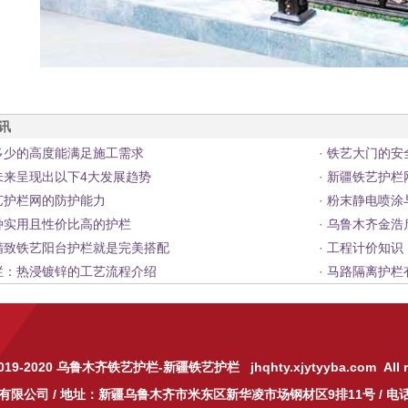
资讯
多少的高度能满足施工需求
·
铁艺大门的安
未来呈现出以下4大发展趋势
·
新疆铁艺护栏
艺护栏网的防护能力
·
粉末静电喷涂
种实用且性价比高的护栏
·
乌鲁木齐金浩
精致铁艺阳台护栏就是完美搭配
·
工程计价知识
栏：热浸镀锌的工艺流程介绍
·
马路隔离护栏
019-2020
乌鲁木齐铁艺护栏
-
新疆铁艺护栏
jhqhty.xjytyyba.com All r
有限公司
/ 地址：新疆乌鲁木齐市米东区新华凌市场钢材区9排11号 / 电话: 1