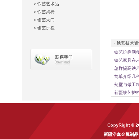
>
铁艺艺术品
>
铁艺桌椅
>
铝艺大门
>
铝艺护栏
· 铁艺技术
·
铁艺护栏网
·
铁艺家具在
·
怎样提高铁
·
简单介绍几
·
别墅与做工
·
新疆铁艺护
CopyRight © 2
新疆浩鑫金属制品