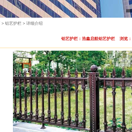
页
> 铝艺护栏 > 详细介绍
铝艺护栏：浩鑫启航铝艺护栏 浏览：3