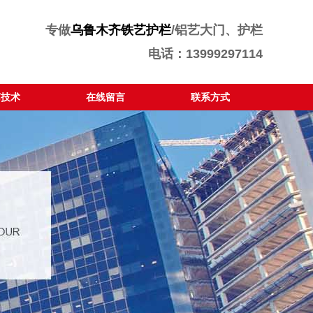
专做
乌鲁木齐铁艺护栏
/铝艺大门、护栏
电话：13999297114
艺技术
在线留言
联系方式