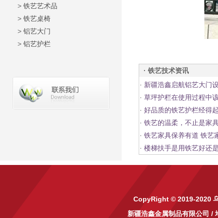
>
铁艺艺术品
>
铁艺桌椅
>
铝艺大门
>
铝艺护栏
· 铁艺技术资讯
·
新疆浩鑫启航铝艺大门
·
草坪护栏在使用过程中
·
好品质的铁艺护栏经得
·
铁艺的温柔，不止是家
·
铁艺家具保养有道 铁艺
·
楼梯扶手是用铁艺好还
CopyRight © 2019-2020
新疆浩鑫金属制品有限公司
/