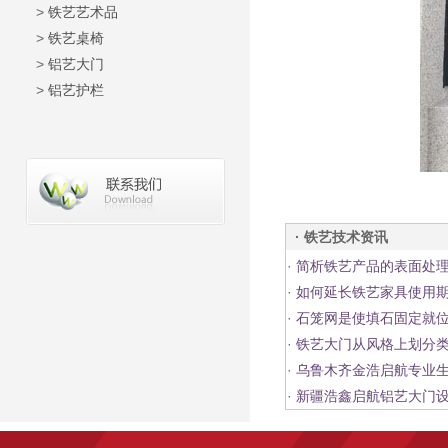
>
铁艺艺术品
>
铁艺桌椅
>
铝艺大门
>
铝艺护栏
· 铁艺技术资讯
·
简析铁艺产品的表面处
·
如何延长铁艺家具使用
·
石笼网是使填石固定就
·
铁艺大门从风格上划分
·
乌鲁木齐金浩启航专业生
·
新疆浩鑫启航铝艺大门